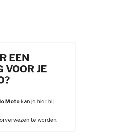
R EEN
 VOOR JE
O?
lo Moto
kan je hier bij
rverwezen te worden.