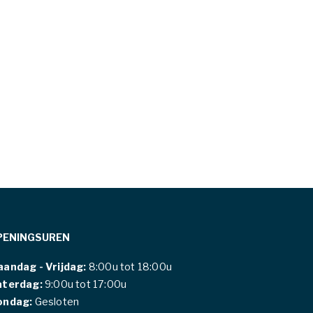
PENINGSUREN
andag - Vrijdag:
8:00u tot 18:00u
aterdag:
9:00u tot 17:00u
ondag:
Gesloten