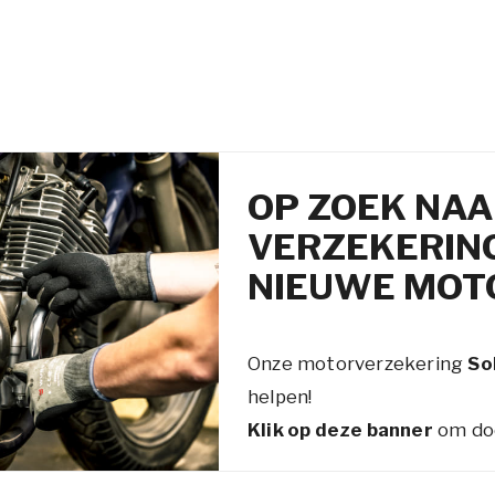
OP ZOEK NAA
VERZEKERING
NIEUWE MOT
Onze motorverzekering
So
helpen!
Klik op deze banner
om doo