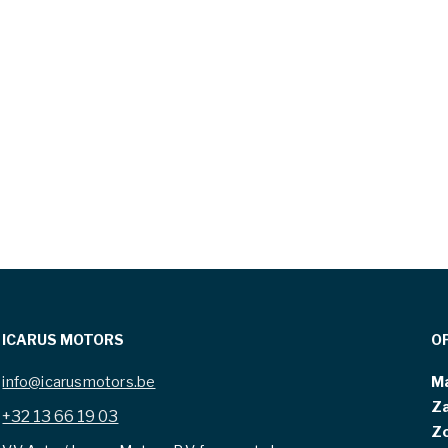
ICARUS MOTORS
O
info@icarusmotors.be
Ma
Z
+32 13 66 19 03
Z