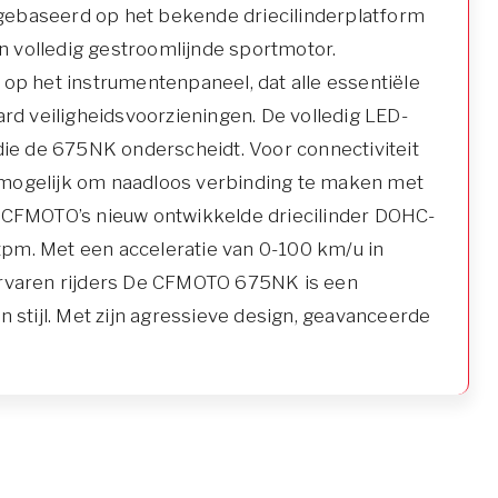
 gebaseerd op het bekende driecilinderplatform
n volledig gestroomlijnde sportmotor.
p het instrumentenpaneel, dat alle essentiële
ard veiligheidsvoorzieningen. De volledig LED-
 die de 675NK onderscheidt. Voor connectiviteit
mogelijk om naadloos verbinding te maken met
r CFMOTO’s nieuw ontwikkelde driecilinder DOHC-
tpm. Met een acceleratie van 0-100 km/u in
 ervaren rijders De CFMOTO 675NK is een
 stijl. Met zijn agressieve design, geavanceerde