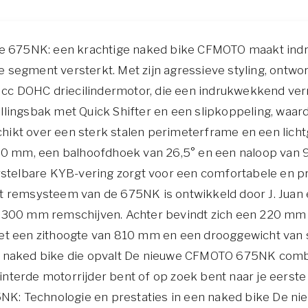
 675NK: een krachtige naked bike CFMOTO maakt indru
e segment versterkt. Met zijn agressieve styling, ontw
675 cc DOHC driecilindermotor, die een indrukwekkend 
llingsbak met Quick Shifter en een slipkoppeling, waar
hikt over een sterk stalen perimeterframe en een licht
1400 mm, een balhoofdhoek van 26,5° en een naloop van
rstelbare KYB-vering zorgt voor een comfortabele en prec
et remsysteem van de 675NK is ontwikkeld door J. Juan
n 300 mm remschijven. Achter bevindt zich een 220 mm 
Met een zithoogte van 810 mm en een drooggewicht van
n naked bike die opvalt De nieuwe CFMOTO 675NK combin
nterde motorrijder bent of op zoek bent naar je eerst
675NK: Technologie en prestaties in een naked bike De