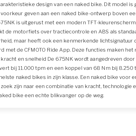
rakteristieke design van een naked bike. Dit model is
de voorkeur geven aan een naked bike-ontwerp boven ee
675NK is uitgerust met een modern TFT-kleurenscherm o
kt de motorfiets over tractiecontrole en ABS als standa
aarheid, maar heeft ook een kenmerkende lichtsignatuur
rd met de CFMOTO Ride App. Deze functies maken het 
ies: kracht en snelheid De 675NK wordt aangedreven doo
ert bij 11.000 tpm en een koppel van 68 Nm bij 8.250 
elste naked bikes in zijn klasse. Een naked bike voor
zoek zijn naar een combinatie van kracht, technologie en
aked bike een echte blikvanger op de weg.